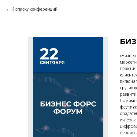
К списку конференций
БИЗ
«Бизнес
маркети
практич
клиентс
включая 
других 
развити
Помимо 
фестива
создате
интерак
цифрово
сервисы