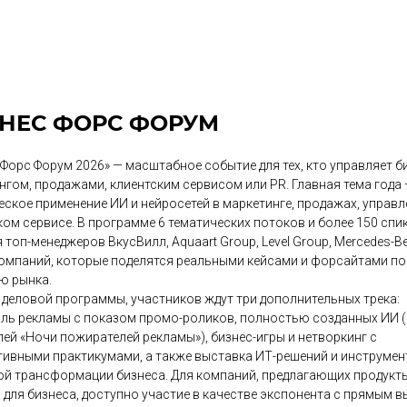
НЕС ФОРС ФОРУМ
 Форс Форум 2026» — масштабное событие для тех, кто управляет б
нгом, продажами, клиентским сервисом или PR. Главная тема года
еское применение ИИ и нейросетей в маркетинге, продажах, управл
ком сервисе. В программе 6 тематических потоков и более 150 спи
топ-менеджеров ВкусВилл, Aquaart Group, Level Group, Mercedes-Be
компаний, которые поделятся реальными кейсами и форсайтами по
ю рынка.
деловой программы, участников ждут три дополнительных трека:
ль рекламы с показом промо-роликов, полностью созданных ИИ (
лей «Ночи пожирателей рекламы»), бизнес-игры и нетворкинг с
тивными практикумами, а также выставка ИТ-решений и инструмен
й трансформации бизнеса. Для компаний, предлагающих продукты
 для бизнеса, доступно участие в качестве экспонента с прямым 