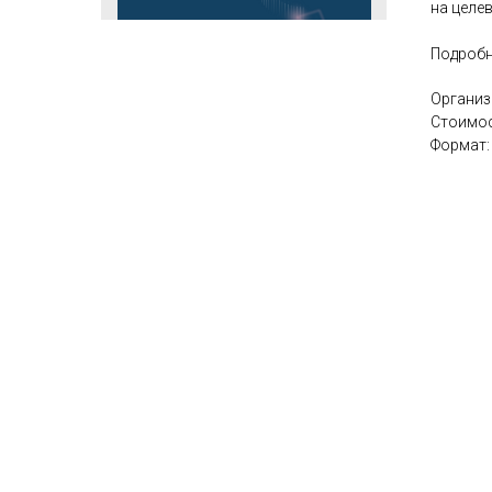
на целе
Подробне
Организ
Стоимос
Формат: