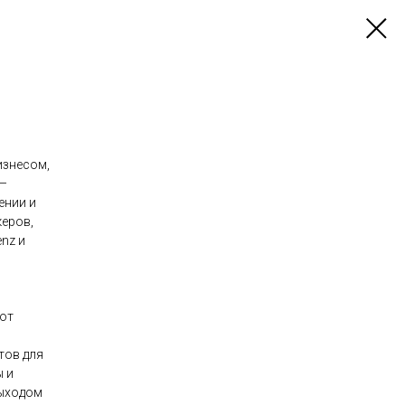
изнесом,
 —
ении и
керов,
nz и
от
тов для
 и
выходом