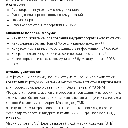
Аудитория:
Директора по внутренним коммуникациям
Руководители корпоративных коммуникаций
HR-директора
Главные редакторы корпоративных СМИ
Ключевые вопросы форума:
Как использовать ИИ для создания внутрикорпоративного контента?
Как сохранить баланс Tone of Voice для разных поколений?
Как удерживать внимание сотрудников в информационной борьбе?
Как распределять функции и задачи по созданию контента?
Какие форматы и каналы коммуникаций будут актуальны в 2026
году?
Отзывы участников:
«Эффективные практики, новые инструменты, общение с экспертами —
все это делает форум уникальным местом обмена опытом и вдохновения
для профессионального развития.» — Ольга Пичик, УРАЛХИМ
«Форум отличается камерной атмосферой и насыщенным нетворкингом,
здесь можно обменяться практическими кейсами и получить новые идеи
для своей компании.» — Мария Маковецкая, ТМК
«Выступления спикеров основаны на реальных практиках, которые
можно адаптировать и внедрить в компании.» — Вера Зверкова, РЖД
Спикеры:
Мария Зыкова (DNS), Вера Зверкова (РЖД), Мария Кожухова (ВТБ),