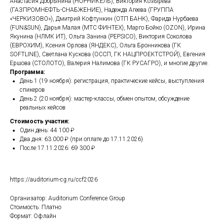
Анастасия Добрынина (НОРНИКЕЛЬ), Виктория Козырева
(ГАЗПРОМНЕФТЬ-СНАБЖЕНИЕ), Надежда Агеева (ГРУППА
«ЧЕРКИЗОВО»), Дмитрий Кофтункин (ОТП БАНК), Фарида Нурбаева
(FUN&SUN), Дарья Малая (МТС ФИНТЕХ), Марго Бойко (OZON), Ирина
Якунина (НЛМК ИТ), Ольга Занина (PEPSICO), Виктория Соколова
(ЕВРОХИМ), Ксения Орлова (ЯНДЕКС), Ольга Бронникова (ГК
SOFTLINE), Светлана Кускова (ОССП, ГК НАЦПРОЕКТСТРОЙ), Евгения
Ершова (СТОЛОТО), Валерия Налимова (ГК РУСАГРО), и многие другие.
Программа:
День 1 (19 ноября): регистрация, практические кейсы, выступления
спикеров
День 2 (20 ноября): мастер-классы, обмен опытом, обсуждение
реальных кейсов
Стоимость участия:
Один день: 44 100 ₽
Два дня: 63 000 ₽ (при оплате до 17.11.2026)
После 17.11.2026: 69 300 ₽
https://auditorium-cg.ru/ccf2026
Организатор: Auditorium Conference Group
Стоимость: Платно
Формат: Офлайн