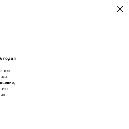
26 года
в
анды,
иях.
овение,
итию
лько
ь