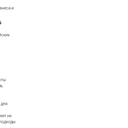
знеса и
5
йских
оты.
в,
 для
яет не
 подходы