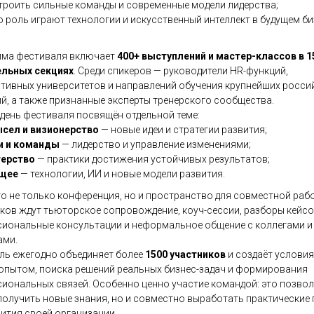
строить сильные команды и современные модели лидерства;
 роль играют технологии и искусственный интеллект в будущем би
ма фестиваля включает
400+ выступлений и мастер-классов в 1
ельных секциях
. Среди спикеров — руководители HR-функций,
тивных университетов и направлений обучения крупнейших росси
й, а также признанные эксперты тренерского сообщества.
день фестиваля посвящён отдельной теме:
сел и визионерство
— новые идеи и стратегии развития;
 и команды
— лидерство и управление изменениями;
ерство
— практики достижения устойчивых результатов;
щее
— технологии, ИИ и новые модели развития.
то не только конференция, но и пространство для совместной раб
ков ждут тьюторское сопровождение, коуч-сессии, разборы кейсо
иональные консультации и неформальное общение с коллегами и
ами.
ль ежегодно объединяет более
1500 участников
и создаёт условия
опытом, поиска решений реальных бизнес-задач и формирования
иональных связей. Особенно ценно участие командой: это позвол
получить новые знания, но и совместно выработать практические
вития своей организации.