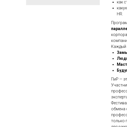
как 
какую
HR.
Програм
паралл
корпора
компани
Каждый 
Замы
Люди
Маст
Буду
ПиР — э
Участни
професс
эксперт
Фестива
обмена 
професс
только 
для раз