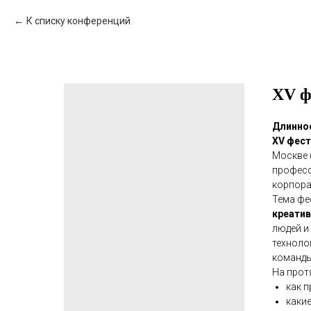
К списку конференций
XV ф
Длинно
XV фест
Москве (
професс
корпора
Тема фе
креатив
людей и
техноло
команды
На прот
как 
каки