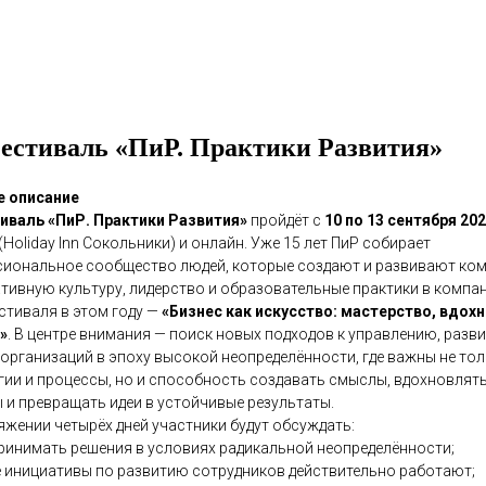
естиваль «ПиР. Практики Развития»
е описание
иваль «ПиР. Практики Развития»
пройдёт с
10 по 13 сентября 20
Holiday Inn Сокольники) и онлайн. Уже 15 лет ПиР собирает
иональное сообщество людей, которые создают и развивают ком
тивную культуру, лидерство и образовательные практики в компан
стиваля в этом году —
«Бизнес как искусство: мастерство, вдохн
»
. В центре внимания — поиск новых подходов к управлению, разв
 организаций в эпоху высокой неопределённости, где важны не то
гии и процессы, но и способность создавать смыслы, вдохновлят
 и превращать идеи в устойчивые результаты.
яжении четырёх дней участники будут обсуждать:
принимать решения в условиях радикальной неопределённости;
е инициативы по развитию сотрудников действительно работают;