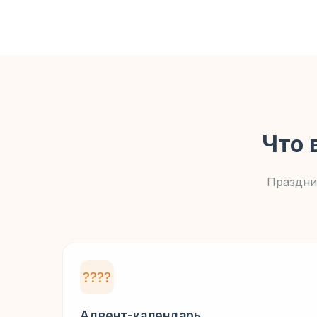
Что 
Праздни
????
Адвент-календарь