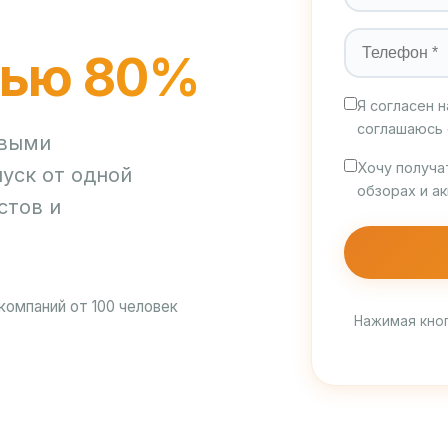
тью 80%
Я согласен 
соглашаюсь
овыми
Хочу получа
уск от одной
обзорах и а
стов и
компаний от 100 человек
Нажимая кноп