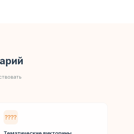
нарий
ствовать
????
Тематические викторины