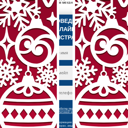
по игровым механикам
в России
ПРОВЕДЕМ
ОНЛАЙН-
ДЕМОНСТРАЦИЮ
Я согласен на
обработку персональных данных
и соглашаюсь c
политикой конфиденциальности
Хочу получать информацию о скидках,
аналитических обзорах, акциях и другие