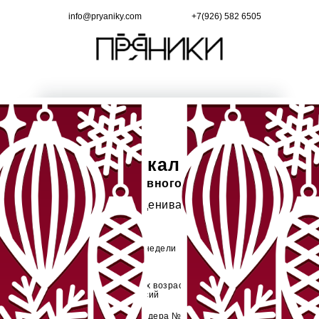
info@pryaniky.com
+7(926) 582 6505
Адвент-календарь
для корпоративного Нового года
Сотрудники оценивают на 9 из 10!
Запуск
от одной недели
Для любых возрастов
и профессий
От провайдера №1