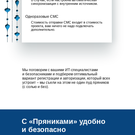
из внутреннего источника данных и будем
синхронизировать раз в сутки – добавлять новых
и удалять уволенных.
Ручное добавление или загрузка из Excel
Если сотрудников не много или проект очень
короткий, то вы сможете импортировать
сотрудников из Excel.
Саморегистрация
Если передать нам списки сотрудников
невозможно ни в каком виде, то мы настроим
саморегистрацию и подключим реферальную
программу, чтобы коллеги приглашали друг друга.
А как смогут войти?
Логин-пароль
Логином может быть мейл, доменная учетка,
табельный номер или любой другой уникальный
идентификатор.
Автоматический вход по SSO