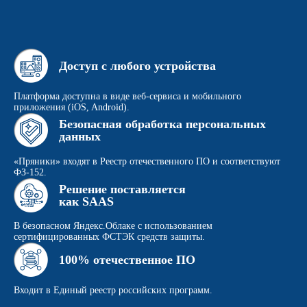
В случае, если настроена автоматическая
синхронизаиция с внутренним источником.
Одноразовые СМС
Стоимость отправки СМС входит в стоимость
проекта, вам ничего не надо подключать
дополнительно.
Мы поговорим с вашими ИТ-специалистами
и безопасниками и подберем оптимальный
вариант регистрации и авторизации, который всех
устроит – мы съели на этом не один пуд пряников
(с солью и без).
С «Пряниками» удобно
и безопасно