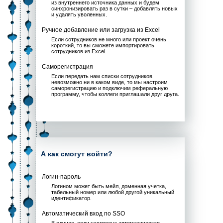
проявлять
благодарность
и даже просить выдать им
еще виртуальной валюты,
потому как для всех
хороших людей не хватило.
Часто спрашивают
Как сотрудники получат доступ к проекту?
Синхронизация с 1С, AD и т.п.
Автоматически добавим ваших сотрудников