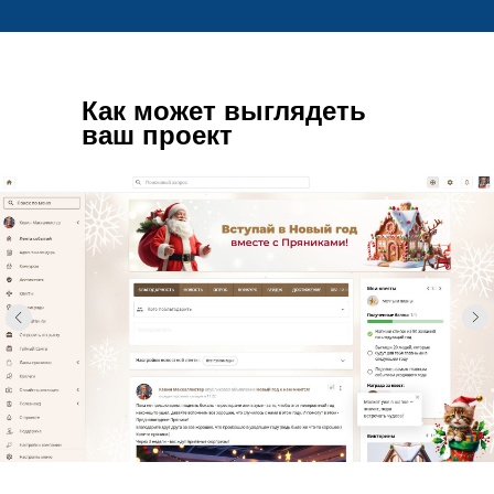
Доступ с любого устройства
Платформа доступна в виде веб-сервиса и мобильного
приложения (iOS, Android).
Безопасная обработка персональных
данных
«Пряники» входят в Реестр отечественного ПО и соответствуют
ФЗ-152.
Решение поставляется
как SAAS
В безопасном Яндекс.Облаке с использованием
сертифицированных ФСТЭК средств защиты.
100% отечественное ПО
Входит в Единый реестр российских программ.