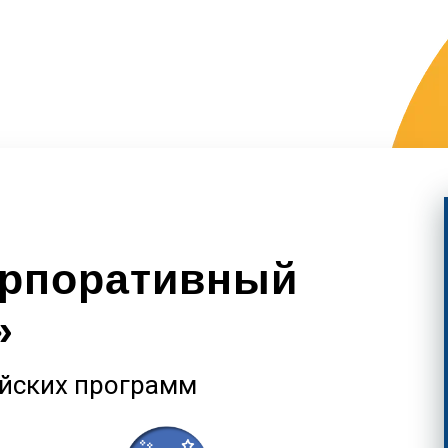
орпоративный
»
ийских программ