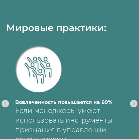
Html
code
will
be
Мировые практики:
here
Вовлеченность повышается на 60%
Если менеджеры умеют
использовать инструменты
признания в управлении