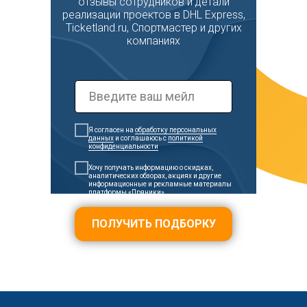
отзывы сотрудников и детали
реализации проектов в DHL Express,
Ticketland.ru, Спортмастер и других
компаниях
Я согласен на
обработку персональных
данных
и соглашаюсь c
политикой
конфиденциальности
Хочу получать информацию о скидках,
аналитических обзорах, акциях и другие
информационные и рекламные материалы
платформы «Пряники»
ПОЛУЧИТЬ ПОДБОРКУ