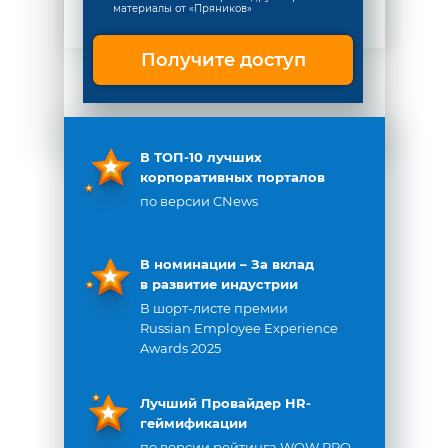
материалы от «Пряников»
Получите доступ
В ТОП-10 лучших
корпоративных порталов
по версии CNews
В номинации – За вклад
в развитие индустрии
В шорт-листе премии
Russian Employee Experience
Awards 2025
Лучший Провайдер HR-
геймификации
по версии рейтинга WOW PRO